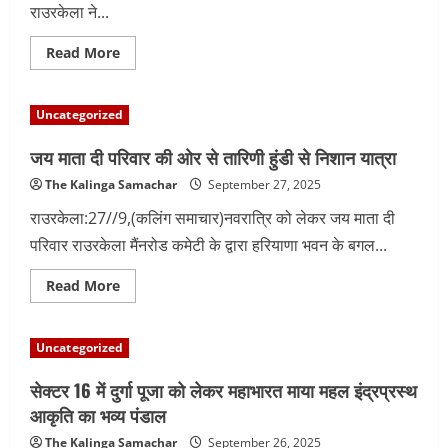
राउरकेला ने...
Read
Read More
more
about
रावण
दहन
Uncategorized
सह
विजय
दशमी
जय माता दी परिवार की ओर से तारिणी हुंडी से निशान यात्रा
उत्सव
की
The Kalinga Samachar
September 27, 2025
तैयारी
शुरु
राउरकेला:27//9,(कलिंग समाचार)नवरात्रि को लेकर जय माता दी
परिवार राउरकेला मैंनरोड कमेटी के द्वारा हरियाणा भवन के बगल...
Read
Read More
more
about
जय
माता
Uncategorized
दी
परिवार
की
सेक्टर 16 में दुर्गा पूजा को लेकर महाभारत माया महल इंद्रप्रस्थ
ओर
से
आकृति का भव्य पंडाल
तारिणी
हुंडी
The Kalinga Samachar
September 26, 2025