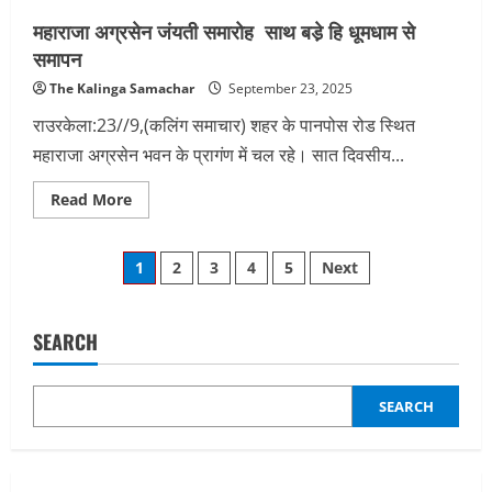
ठगी
में
महाराजा अग्रसेन जंयती समारोह साथ बडे़ हि धूमधाम से
तीन
गिरफ्तार
समापन
The Kalinga Samachar
September 23, 2025
राउरकेला:23//9,(कलिंग समाचार) शहर के पानपोस रोड स्थित
महाराजा अग्रसेन भवन के प्रागंण में चल रहे। सात दिवसीय...
Read
Read More
more
about
महाराजा
Posts
अग्रसेन जंयती
1
2
3
4
5
Next
समारोह
साथ
pagination
बडे़
हि
धूमधाम
SEARCH
से
समापन
SEARCH