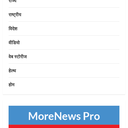
राज्य
राष्ट्रीय
विदेश
E-Paper
7-8-2026
वीडियो
August 7, 2026
2
वेब स्टोरीज
Uncategorized
हेल्थ
सेल, राउरकेला इस्पात संयंत्र के नगर सेवा
विभाग के आकर्षक प्रवेश द्वार का उद्घाटन
होम
August 6, 2026
3
Uncategorized
माँ वैष्णो देवी कांवड़िया संघ, राउरकेला के
श्रद्धालु बाबाधाम के लिए रवाना
August 6, 2026