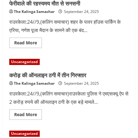
एंड
फेरीवाले की रहस्यमय मौत से सनसनी
इंडस्ट्री
एक
The Kalinga Samachar
September 24, 2025
महत्वपूर्ण
इंटरैक्शन
राउरकेला:24//9,(कलिंग समाचार) शहर के पावर हॉउस पार्किंग के
मीटिंग
आयोजन
एरिया, गणेश पूजा मैदान के सामने की एक बंद...
Read
Read More
more
about
फेरीवाले
की
Uncategorized
रहस्यमय
मौत
से
करोड़ की ऑनलाइन ठगी में तीन गिरफ्तार
सनसनी
The Kalinga Samachar
September 24, 2025
राउरकेला:24//9,(कलिंग समाचार)राउरकेला पुलिस ने एमएसक्यू ऐप से
2 करोड़ रुपये की ऑनलाइन ठगी के एक बड़े मामले...
Read
Read More
more
about
करोड़
की
Uncategorized
ऑनलाइन