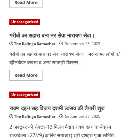
Read
Read More
more
about
श्री
सालासर
Uncategorized
बालाजी
भक्त
समिति
गरीबों का सहारा बना नर सेवा नारायण सेवा।
की
ओर
The Kalinga Samachar
September 28, 2025
से
भजन
गरीबों का सहारा बना नर सेवा नारायण सेवा। जरूरतमंद लोगों को
संध्या
का
व्हीलचेयर कपड़ा व अन्य सामग्री वितरण...
भव्य
आयोजन
Read
Read More
more
about
गरीबों
का
Uncategorized
सहारा
बना
नर
रावण दहन सह विजय दशमी उत्सव की तैयारी शुरु
सेवा
नारायण
The Kalinga Samachar
September 27, 2025
सेवा।
2 अक्टूबर को सेक्टर-13 मिलन मैदान रावण दहन कार्यक्रम
राउरकेला।27//9,(कलिंग समाचार) श्री दशहरा पूजा समिति