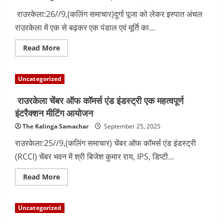
से
निशान
राउरकेला:26//9,(कलिंग समाचार)दुर्गा पूजा को लेकर इस्पात अंचल
यात्रा
राउरकेला में एक से बढ़कर एक पंडाल एवं मूर्ति का...
Read
Read More
more
about
सेक्टर
16
Uncategorized
में
दुर्गा
पूजा
राउरकेला चेंबर ऑफ कॉमर्स एंड इंडस्ट्री एक महत्वपूर्ण
को
लेकर
इंटरैक्शन मीटिंग आयोजन
महाभारत
माया
The Kalinga Samachar
September 25, 2025
महल
इंद्रप्रस्थ
राउरकेला:25//9,(कलिंग समाचार) चेंबर ऑफ कॉमर्स एंड इंडस्ट्री
आकृति
का
(RCCI) चेंबर भवन में श्री बि‍जेश कुमार राय, IPS, डिप्टी...
भव्य
पंडाल
Read
Read More
more
about
राउरकेला
चेंबर
Uncategorized
ऑफ
कॉमर्स