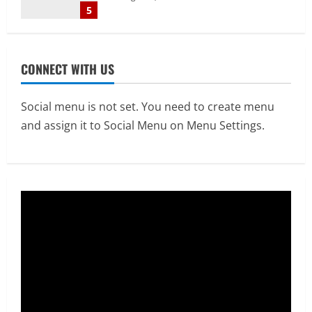
1
August 7, 2026
E-Paper
CONNECT WITH US
7-8-2026
August 7, 2026
2
Social menu is not set. You need to create menu
and assign it to Social Menu on Menu Settings.
Uncategorized
सेल, राउरकेला इस्पात संयंत्र के नगर सेवा
विभाग के आकर्षक प्रवेश द्वार का उद्घाटन
August 6, 2026
3
Uncategorized
माँ वैष्णो देवी कांवड़िया संघ, राउरकेला के
श्रद्धालु बाबाधाम के लिए रवाना
August 6, 2026
4