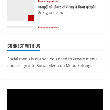
Uncategorized
सेल, राउरकेला इस्पात संयंत्र में नई उच्च क्षमता
वाली सी.ओ.जी. फ्लेयर स्टैक की स्थापना का
कार्य प्रारंभ
1
August 7, 2026
E-Paper
CONNECT WITH US
7-8-2026
August 7, 2026
2
Social menu is not set. You need to create menu
and assign it to Social Menu on Menu Settings.
Uncategorized
सेल, राउरकेला इस्पात संयंत्र के नगर सेवा
विभाग के आकर्षक प्रवेश द्वार का उद्घाटन
August 6, 2026
3
Uncategorized
माँ वैष्णो देवी कांवड़िया संघ, राउरकेला के