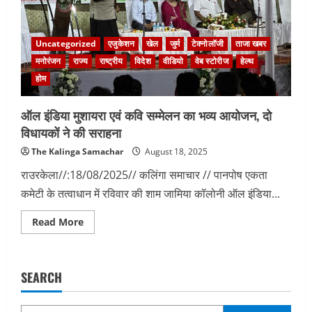
Uncategorized
एजुकेशन
खेल
जुर्म
टेक्नोलॉजी
ताजा खबर
मनोरंजन
राज्य
राष्ट्रीय
विदेश
वीडियो
वेब स्टोरीज
हेल्थ
होम
ऑल इंडिया मुशायरा एवं कवि सम्मेलन का भव्य आयोजन, दो
विधायकों ने की सराहना
The Kalinga Samachar
August 18, 2025
राउरकेला//:18/08/2025// कलिंगा समाचार // पानपोष एकता
कमेटी के तत्वाधान में रविवार की शाम जामिया कॉलोनी ऑल इंडिया...
Read
Read More
more
about
ऑल
इंडिया
मुशायरा
SEARCH
एवं
कवि
सम्मेलन
का