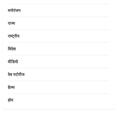
मनोरंजन
राज्य
राष्ट्रीय
विदेश
E-Paper
7-8-2026
वीडियो
August 7, 2026
2
वेब स्टोरीज
Uncategorized
हेल्थ
सेल, राउरकेला इस्पात संयंत्र के नगर सेवा
विभाग के आकर्षक प्रवेश द्वार का उद्घाटन
होम
August 6, 2026
3