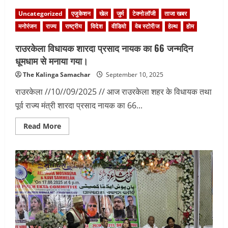
Uncategorized
एजुकेशन
खेल
जुर्म
टेक्नोलॉजी
ताजा खबर
मनोरंजन
राज्य
राष्ट्रीय
विदेश
वीडियो
वेब स्टोरीज
हेल्थ
होम
राउरकेला विधायक शारदा प्रसाद नायक का 66 जन्मदिन
धूमधाम से मनाया गया।
The Kalinga Samachar
September 10, 2025
राउरकेला //10//09/2025 // आज राउरकेला शहर के विधायक तथा
पूर्व राज्य मंत्री शारदा प्रसाद नायक का 66...
Read
Read More
more
about
राउरकेला
विधायक
शारदा
प्रसाद
नायक
का
66
जन्मदिन
धूमधाम
से
मनाया
गया।