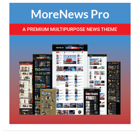
Uncategorized
माँ वैष्णो देवी कांवड़िया संघ, राउरकेला के
श्रद्धालु बाबाधाम के लिए रवाना
August 6, 2026
4
Uncategorized
जनमुद्दों को लेकर सीपीआई ने किया प्रदर्शन
August 6, 2026
5
Uncategorized
सेल, राउरकेला इस्पात संयंत्र में नई उच्च क्षमता
वाली सी.ओ.जी. फ्लेयर स्टैक की स्थापना का
कार्य प्रारंभ
1
August 7, 2026
E-Paper
7-8-2026