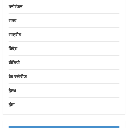
मनोरंजन
राज्य
राष्ट्रीय
विदेश
Uncategorized
सेल, राउरकेला इस्पात संयंत्र के नगर सेवा
वीडियो
विभाग के आकर्षक प्रवेश द्वार का उद्घाटन
August 6, 2026
2
वेब स्टोरीज
Uncategorized
हेल्थ
माँ वैष्णो देवी कांवड़िया संघ, राउरकेला के
श्रद्धालु बाबाधाम के लिए रवाना
होम
August 6, 2026
3