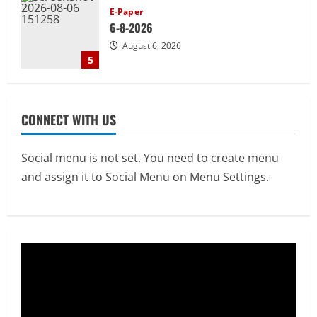
E-Paper
7-8-2026
August 7, 2026
1
Uncategorized
सेल, राउरकेला इस्पात संयंत्र के नगर सेवा
CONNECT WITH US
विभाग के आकर्षक प्रवेश द्वार का उद्घाटन
August 6, 2026
2
Social menu is not set. You need to create menu
and assign it to Social Menu on Menu Settings.
Uncategorized
माँ वैष्णो देवी कांवड़िया संघ, राउरकेला के
श्रद्धालु बाबाधाम के लिए रवाना
August 6, 2026
3
Uncategorized
जनमुद्दों को लेकर सीपीआई ने किया प्रदर्शन