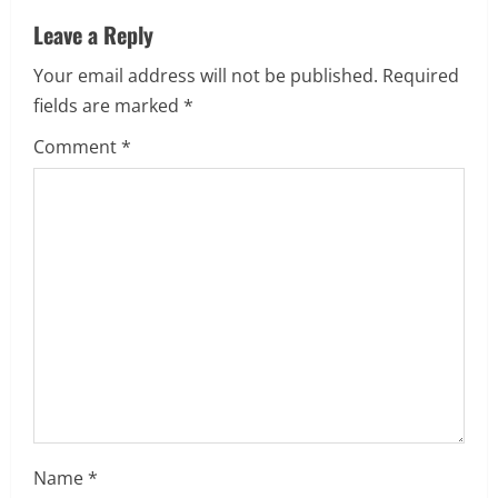
n
Leave a Reply
Your email address will not be published.
Required
u
fields are marked
*
e
Comment
*
R
e
a
d
i
n
g
Name
*