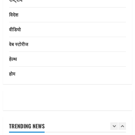
Uncategorized
विदेश
सेल, राउरकेला इस्पात संयंत्र में नई उच्च क्षमता
वाली सी.ओ.जी. फ्लेयर स्टैक की स्थापना का
कार्य प्रारंभ
वीडियो
4
August 7, 2026
वेब स्टोरीज
E-Paper
हेल्थ
7-8-2026
August 7, 2026
होम
5
Uncategorized
भोलेनाथ के मंदिर में विशाल भंडारे का आयोजन
August 9, 2026
1
TRENDING NEWS
Uncategorized
24×7 देखभाल दशकों के अनुभव द्वारा समर्थित: