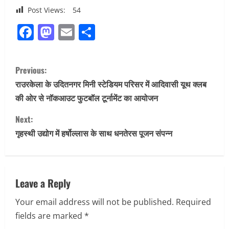
Post Views:
54
Facebook
Mastodon
Email
Share
C
Previous:
o
राउरकेला के उदितनगर मिनी स्टेडियम परिसर में आदिवासी यूथ क्लब
की ओर से नॉकआउट फुटबॉल टूर्नामेंट का आयोजन
n
Next:
t
गृहस्थी उद्योग में हर्षोल्लास के साथ धनतेरस पूजन संपन्न
i
n
Leave a Reply
u
Your email address will not be published.
Required
e
fields are marked
*