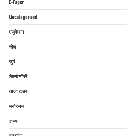
E-Paper
Uncategorized
एजुकेशन
खेल
जुर्म
Uncategorized
24×7 देखभाल दशकों के अनुभव द्वारा समर्थित:
टेक्नोलॉजी
इस्पात जनरल अस्पताल का आपातकालीन
विभाग
ताजा खबर
2
August 9, 2026
मनोरंजन
E-Paper
8-8-2026
राज्य
August 9, 2026
3
राष्ट्रीय