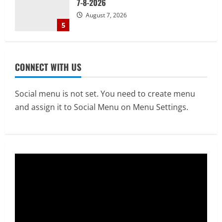
5
Uncategorized
भोलेनाथ के मंदिर में विशाल भंडारे का आयोजन
August 9, 2026
CONNECT WITH US
1
Uncategorized
Social menu is not set. You need to create menu
24×7 देखभाल दशकों के अनुभव द्वारा समर्थित:
इस्पात जनरल अस्पताल का आपातकालीन
and assign it to Social Menu on Menu Settings.
विभाग
2
August 9, 2026
E-Paper
8-8-2026
August 9, 2026
3
Uncategorized