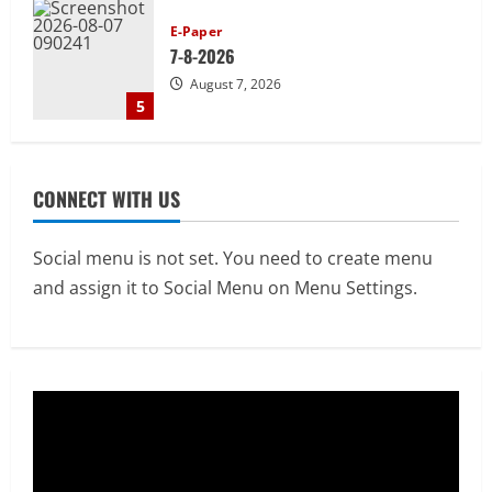
Uncategorized
भोलेनाथ के मंदिर में विशाल भंडारे का आयोजन
August 9, 2026
1
Uncategorized
24×7 देखभाल दशकों के अनुभव द्वारा समर्थित:
CONNECT WITH US
इस्पात जनरल अस्पताल का आपातकालीन
विभाग
2
August 9, 2026
Social menu is not set. You need to create menu
and assign it to Social Menu on Menu Settings.
E-Paper
8-8-2026
August 9, 2026
3
Uncategorized
सेल, राउरकेला इस्पात संयंत्र में नई उच्च क्षमता
वाली सी.ओ.जी. फ्लेयर स्टैक की स्थापना का