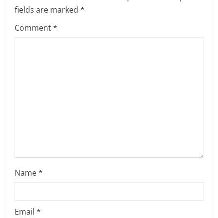
u
fields are marked
*
e
Comment
*
R
e
a
d
i
n
g
Name
*
Email
*