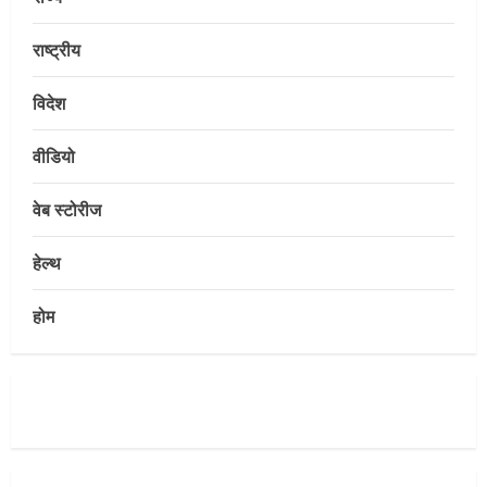
सेल, राउरकेला इस्पात संयंत्र में नई उच्च क्षमता
वाली सी.ओ.जी. फ्लेयर स्टैक की स्थापना का
राष्ट्रीय
कार्य प्रारंभ
4
August 7, 2026
विदेश
वीडियो
E-Paper
7-8-2026
वेब स्टोरीज
August 7, 2026
5
हेल्थ
Uncategorized
होम
भोलेनाथ के मंदिर में विशाल भंडारे का आयोजन
August 9, 2026
1
Uncategorized
24×7 देखभाल दशकों के अनुभव द्वारा समर्थित:
इस्पात जनरल अस्पताल का आपातकालीन