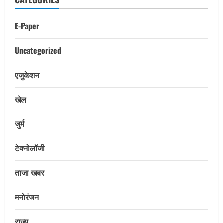
E-Paper
Uncategorized
एजुकेशन
Uncategorized
खेल
24×7 देखभाल दशकों के अनुभव द्वारा समर्थित:
इस्पात जनरल अस्पताल का आपातकालीन
विभाग
जुर्म
2
August 9, 2026
टेक्नोलॉजी
E-Paper
ताजा खबर
8-8-2026
August 9, 2026
मनोरंजन
3
राज्य
Uncategorized