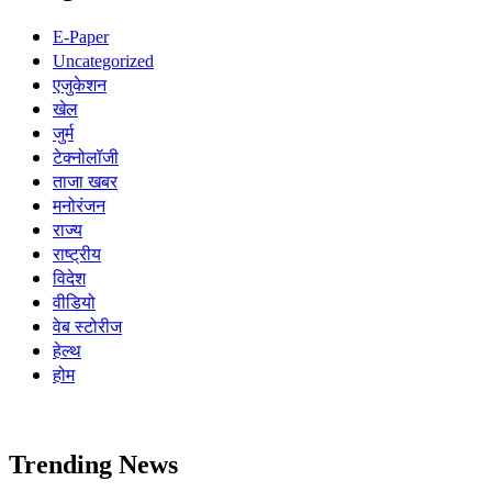
E-Paper
Uncategorized
एजुकेशन
खेल
जुर्म
टेक्नोलॉजी
ताजा खबर
मनोरंजन
राज्य
राष्ट्रीय
विदेश
वीडियो
वेब स्टोरीज
हेल्थ
होम
Trending News