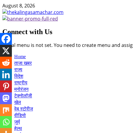
Skip
August 8, 2026
to
content
Connect with Us
Social menu is not set. You need to create menu and assig
Primary
Home
Menu
ताजा खबर
राज्य
विदेश
राष्ट्रीय
मनोरंजन
टेक्नोलॉजी
खेल
वेब स्टोरीज
वीडियो
जुर्म
हेल्थ