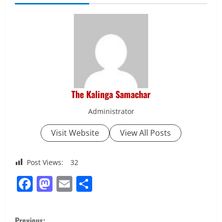
The Kalinga Samachar
Administrator
Visit Website
View All Posts
Post Views:
32
Facebook
Mastodon
Email
Share
C
Previous: