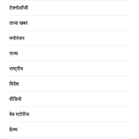
टेक्नोलॉजी
ताजा खबर
मनोरंजन
राज्य
राष्ट्रीय
विदेश
E-Paper
7-8-2026
वीडियो
August 7, 2026
2
वेब स्टोरीज
Uncategorized
हेल्थ
सेल, राउरकेला इस्पात संयंत्र के नगर सेवा