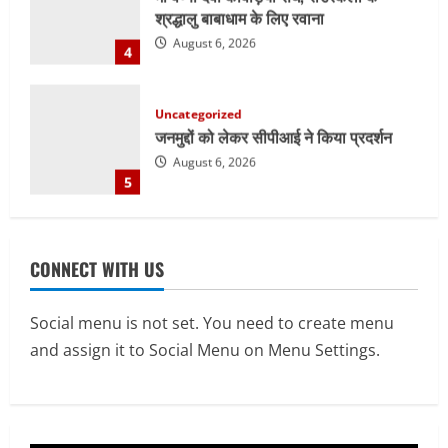
जनमुद्दों को लेकर सीपीआई ने किया प्रदर्शन
August 6, 2026
5
Uncategorized
सेल, राउरकेला इस्पात संयंत्र में नई उच्च क्षमता
वाली सी.ओ.जी. फ्लेयर स्टैक की स्थापना का
कार्य प्रारंभ
1
August 7, 2026
E-Paper
CONNECT WITH US
7-8-2026
August 7, 2026
2
Social menu is not set. You need to create menu
and assign it to Social Menu on Menu Settings.
Uncategorized
सेल, राउरकेला इस्पात संयंत्र के नगर सेवा
विभाग के आकर्षक प्रवेश द्वार का उद्घाटन
August 6, 2026
3