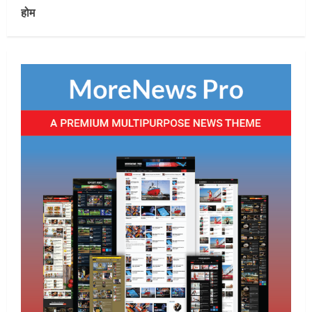
विभाग के आकर्षक प्रवेश द्वार का उद्घाटन
होम
August 6, 2026
3
Uncategorized
माँ वैष्णो देवी कांवड़िया संघ, राउरकेला के
श्रद्धालु बाबाधाम के लिए रवाना
August 6, 2026
4
Uncategorized
जनमुद्दों को लेकर सीपीआई ने किया प्रदर्शन
August 6, 2026
5
Uncategorized
सेल, राउरकेला इस्पात संयंत्र में नई उच्च क्षमता
वाली सी.ओ.जी. फ्लेयर स्टैक की स्थापना का
कार्य प्रारंभ
1
August 7, 2026