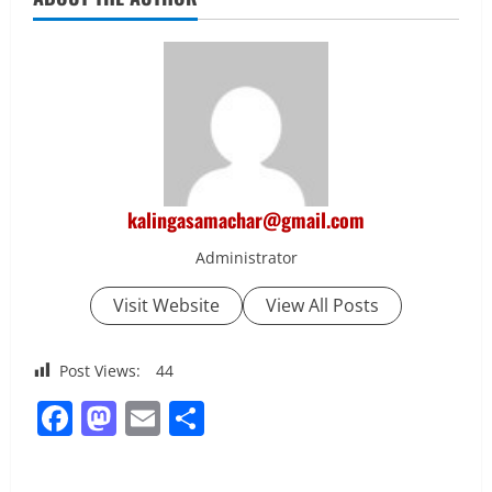
kalingasamachar@gmail.com
Administrator
Visit Website
View All Posts
Post Views:
44
Facebook
Mastodon
Email
Share
C